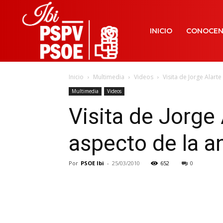
INICIO
CONOCE
Inicio
Multimedia
Videos
Visita de Jorge Alarte
Multimedia
Videos
Visita de Jorge 
aspecto de la a
Por
PSOE Ibi
-
25/03/2010
652
0