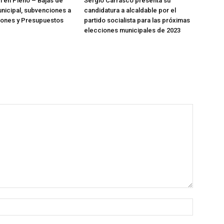
n en Pleno – Bajas de
Sergio Carrasco presenta su
nicipal, subvenciones a
candidatura a alcaldable por el
iones y Presupuestos
partido socialista para las próximas
elecciones municipales de 2023