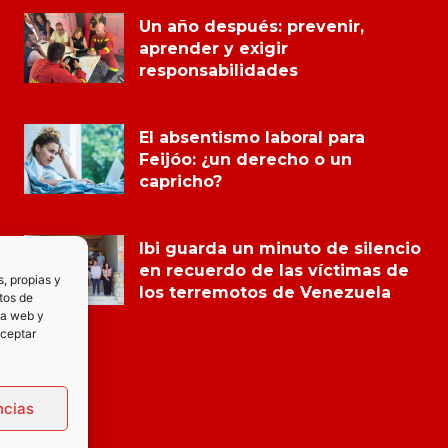
Un año después: prevenir,
aprender y exigir
responsabilidades
El absentismo laboral para
Feijóo: ¿un derecho o un
capricho?
Ibi guarda un minuto de silencio
en recuerdo de las víctimas de
s, propias y
los terremotos de Venezuela
tos de
la web y
Aceptar
ncias