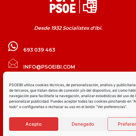
Desde 1932 Socialistes d'Ibi.
693 039 463
INFO@PSOEIBI.COM
GRUPO MUNICIPAL SOCIALISTA DE IBI C/
PSOEIBI utiliza cookies técnicas, de personalización, análisis y publicitaria
de terceros, que tratan datos de conexión y/o del dispositivo, así como hábi
LES ERES, 48 – 3º - DESPACHO PSOE
navegación para facilitarle la navegación, analizar estadísticas del uso de 
personalizar publicidad. Puedes aceptar todas las cookies pinchando en “
todo” o configurarlas o rechazar su uso en el botón “Ver preferencias”.
PARTIDO SOCIALISTA DE IBI AV.
JOAQUÍN VILANOVA, 8 - BAJO
Acepto
Denegado
Prefere