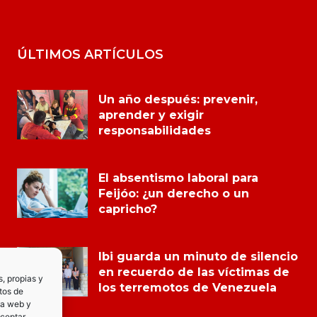
ÚLTIMOS ARTÍCULOS
Un año después: prevenir,
aprender y exigir
responsabilidades
El absentismo laboral para
Feijóo: ¿un derecho o un
capricho?
Ibi guarda un minuto de silencio
en recuerdo de las víctimas de
s, propias y
los terremotos de Venezuela
tos de
la web y
Aceptar