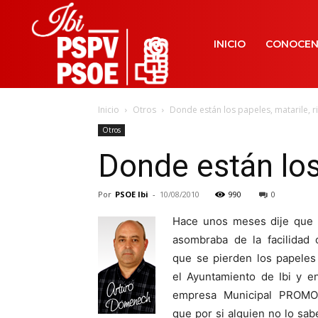
INICIO
CONOCE
Inicio
Otros
Donde están los papeles, matarile, ril
Otros
Donde están los p
Por
PSOE Ibi
-
10/08/2010
990
0
Hace unos meses dije que
asombraba de la facilidad 
que se pierden los papeles
el Ayuntamiento de Ibi y en
empresa Municipal PROMOI
que por si alguien no lo sab