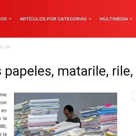
NOS
ARTÍCULOS POR CATEGORIAS
MULTIMEDIA
e, rile
apeles, matarile, rile, 
 me
con
 en
 la
BI,
e la