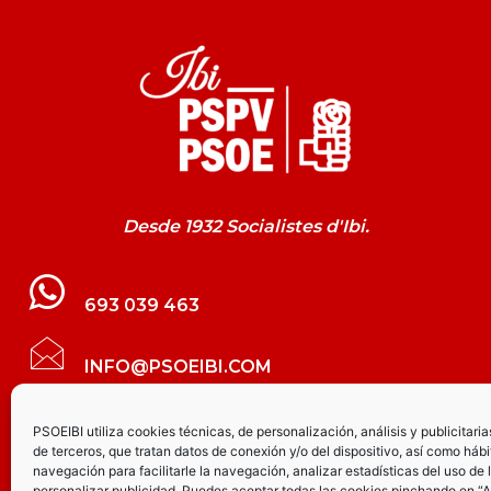
Desde 1932 Socialistes d'Ibi.
693 039 463
INFO@PSOEIBI.COM
GRUPO MUNICIPAL SOCIALISTA DE IBI C/
PSOEIBI utiliza cookies técnicas, de personalización, análisis y publicitaria
de terceros, que tratan datos de conexión y/o del dispositivo, así como hábi
LES ERES, 48 – 3º - DESPACHO PSOE
navegación para facilitarle la navegación, analizar estadísticas del uso de 
personalizar publicidad. Puedes aceptar todas las cookies pinchando en “