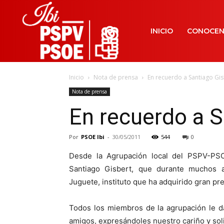
INICIO
CONOCE
Inicio
Nota de prensa
En recuerdo a Santiago Gis
Nota de prensa
En recuerdo a S
Por
PSOE Ibi
-
30/05/2011
544
0
Desde la Agrupación local del PSPV-PS
Santiago Gisbert, que durante muchos añ
Juguete, instituto que ha adquirido gran pre
Todos los miembros de la agrupación le d
amigos, expresándoles nuestro cariño y soli