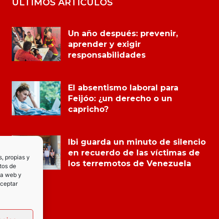
ÚLTIMOS ARTÍCULOS
Un año después: prevenir,
aprender y exigir
responsabilidades
El absentismo laboral para
Feijóo: ¿un derecho o un
capricho?
Ibi guarda un minuto de silencio
en recuerdo de las víctimas de
s, propias y
los terremotos de Venezuela
tos de
la web y
Aceptar