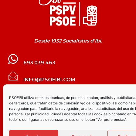
Desde 1932 Socialistes d'Ibi.
693 039 463
INFO@PSOEIBI.COM
GRUPO MUNICIPAL SOCIALISTA DE IBI C/
PSOEIBI utiliza cookies técnicas, de personalización, análisis y publicitaria
de terceros, que tratan datos de conexión y/o del dispositivo, así como hábi
LES ERES, 48 – 3º - DESPACHO PSOE
navegación para facilitarle la navegación, analizar estadísticas del uso de 
personalizar publicidad. Puedes aceptar todas las cookies pinchando en “
todo” o configurarlas o rechazar su uso en el botón “Ver preferencias”.
PARTIDO SOCIALISTA DE IBI AV.
JOAQUÍN VILANOVA, 8 - BAJO