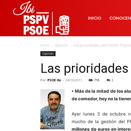
INICIO
CONOCE
Inicio
Opinión
Las prioridades del Partido Popul
Opinión
Las prioridades
Por
PSOE Ibi
-
04/10/2011
710
2
• Más de la mitad de los al
de comedor, hoy no la tiene
Ayer lunes 3 de octubre n
mucho de la gestión del P
millones de euros en inter