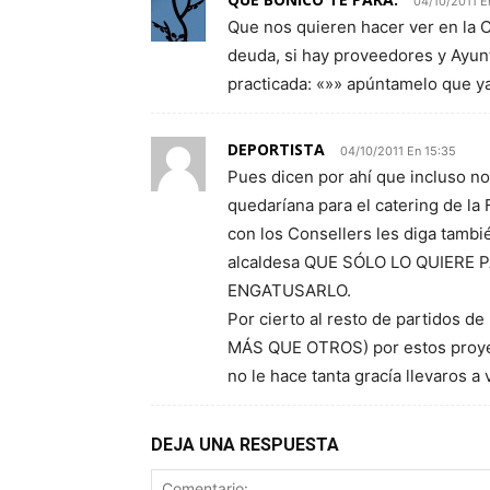
04/10/2011 E
Que nos quieren hacer ver en la CV
deuda, si hay proveedores y Ayun
practicada: «»» apúntamelo que ya 
DEPORTISTA
04/10/2011 En 15:35
Pues dicen por ahí que incluso no
quedaríana para el catering de la 
con los Consellers les diga tambié
alcaldesa QUE SÓLO LO QUIERE
ENGATUSARLO.
Por cierto al resto de partidos d
MÁS QUE OTROS) por estos proyect
no le hace tanta gracía llevaros a
DEJA UNA RESPUESTA