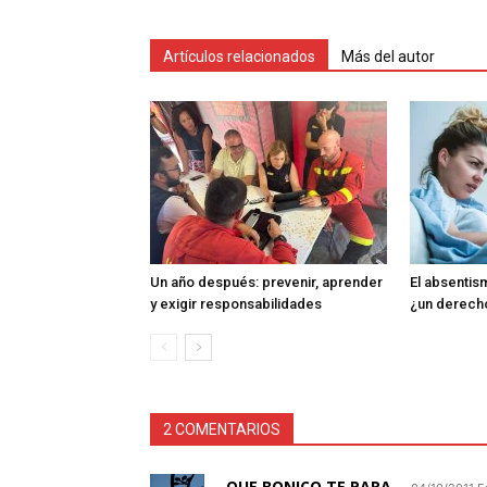
Artículos relacionados
Más del autor
Un año después: prevenir, aprender
El absentism
y exigir responsabilidades
¿un derech
2 COMENTARIOS
QUE BONICO TE PARA.