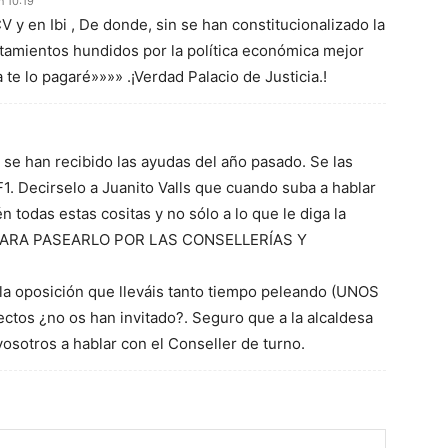
n 10:19
 y en Ibi , De donde, sin se han constitucionalizado la
tamientos hundidos por la política económica mejor
te lo pagaré»»»» .¡Verdad Palacio de Justicia.!
 se han recibido las ayudas del año pasado. Se las
F1. Decirselo a Juanito Valls que cuando suba a hablar
n todas estas cositas y no sólo a lo que le diga la
 PARA PASEARLO POR LAS CONSELLERÍAS Y
e la oposición que lleváis tanto tiempo peleando (UNOS
os ¿no os han invitado?. Seguro que a la alcaldesa
 vosotros a hablar con el Conseller de turno.