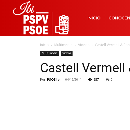
INICIO
CONOCE
Inicio
Multimedia
Videos
Castell Vermell & Font
Multimedia
Videos
Castell Vermell 
Por
PSOE Ibi
-
04/12/2011
557
0