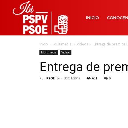
INICIO
CONOCE
Inicio
Multimedia
Videos
Entrega de premios F
Multimedia
Videos
Entrega de prem
Por
PSOE Ibi
-
30/01/2012
601
0