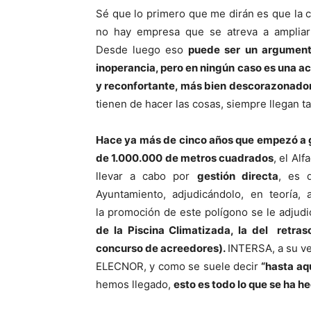
Sé que lo primero que me dirán es que la 
no hay empresa que se atreva a ampliar 
Desde luego eso
puede ser un argument
inoperancia, pero en ningún caso es una a
y reconfortante, más bien descorazonado
tienen de hacer las cosas, siempre llegan t
Hace ya más de cinco años que empezó a g
de 1.000.000 de metros cuadrados
, el Alf
llevar a cabo por
gestión directa
, es d
Ayuntamiento, adjudicándolo, en teoría,
la promoción de este polígono se le adju
de la Piscina Climatizada, la del
retras
concurso de acreedores).
INTERSA, a su ve
ELECNOR, y como se suele decir
“hasta aqu
hemos llegado,
esto es todo lo que se ha h