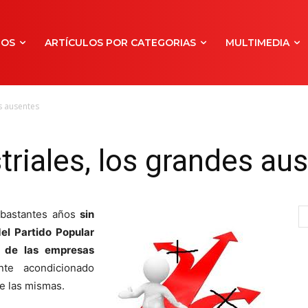
NOS
ARTÍCULOS POR CATEGORIAS
MULTIMEDIA
s ausentes
triales, los grandes au
 bastantes años
sin
el Partido Popular
n de las empresas
te acondicionado
e las mismas.