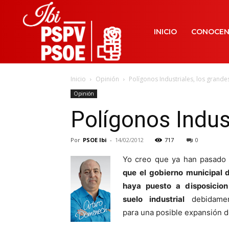
INICIO
CONOCE
Inicio
Opinión
Polígonos Industriales, los grande
Opinión
Polígonos Indus
Por
PSOE Ibi
-
14/02/2012
717
0
Yo creo que ya han pasado
que el gobierno municipal d
haya puesto a disposicio
suelo industrial
debidamen
para una posible expansión d