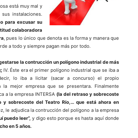
cosa está muy mal y
sus instalaciones.
o para excusar su
ctitud colaboradora
ra
, pues lo único que denota es la forma y manera que
arde a todo y siempre pagan más por todo.
estarse la contrucción un polígono industrial de más
aç IV. Éste era el primer polígono industrial que se iba a
ecir, lo iba a licitar (sacar a concurso) el propio
 a la mejor empresa que se presentara. Finalmente
dica a la empresa INTERSA
(la del retraso y sobrecoste
o y sobrecoste del
Teatro Río,… que está ahora en
z, le adjudica la contrucción del polígono a la empresa
í puedo leer”,
y digo esto porque es hasta aquí donde
echo en 5 años.