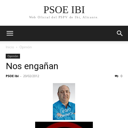
PSOE IBI
Web Oficial del PSPV de Ibi, Alicante.
Inicio
Opinión
Opinión
Nos engañan
PSOE Ibi
-
20/02/2012
0