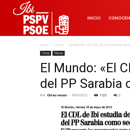
INICIO
CONOCE
Inicio
Otros
El Mundo: «El CDL de Ibi estudia destitu
Otros
Plenos
El Mundo: «El CD
del PP Sarabia 
Por
Otras voces
-
18/05/2012
1125
3