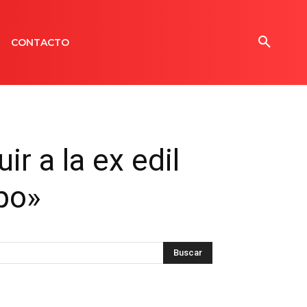
CONTACTO
ir a la ex edil
po»