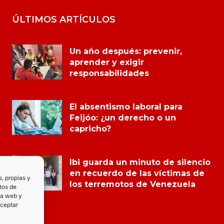
ÚLTIMOS ARTÍCULOS
Un año después: prevenir,
aprender y exigir
responsabilidades
El absentismo laboral para
Feijóo: ¿un derecho o un
capricho?
Ibi guarda un minuto de silencio
en recuerdo de las víctimas de
s, propias y
los terremotos de Venezuela
tos de
la web y
Aceptar