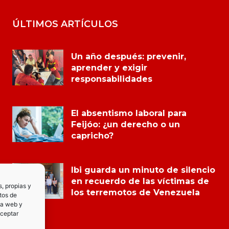
ÚLTIMOS ARTÍCULOS
Un año después: prevenir,
aprender y exigir
responsabilidades
El absentismo laboral para
Feijóo: ¿un derecho o un
capricho?
Ibi guarda un minuto de silencio
en recuerdo de las víctimas de
s, propias y
los terremotos de Venezuela
tos de
la web y
Aceptar