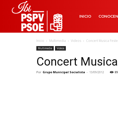
INICIO
CONOCE
Inicio
Multimedia
Videos
Concert Musica Fester
Multimedia
Videos
Concert Musica 
Por
Grupo Municipal Socialista
-
13/09/2012
89