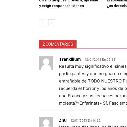
Un año después: prevenir, aprender
El absentism
y exigir responsabilidades
¿un derech
2 COMENTARIOS
Tranxilium
12/01/2013 En 02:53
Resulta muy significativo el sinie
participantes y que no guarda nin
entrañable de TODO NUESTRO PUEBLO
recuerda el horror y los años de o
que Franco y sus secuaces perpet
molesta?»Enfarinats» Sí, Fascismo
Zhu
12/01/2013 En 14:52