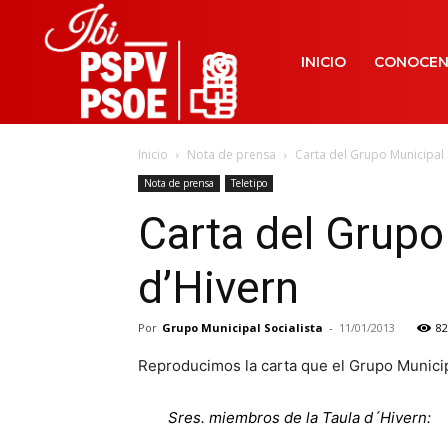
INICIO
CONOCE
Inicio
Nota de prensa
Carta del Grupo Municipal S
Nota de prensa
Teletipo
Carta del Grupo 
d’Hivern
Por
Grupo Municipal Socialista
-
11/01/2013
82
Reproducimos la carta que el Grupo Municipal
Sres. miembros de la Taula d´Hivern: