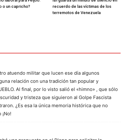
o laboral para Feijóo:
Ibi guarda un minuto de silencio en
o o un capricho?
recuerdo de las víctimas de los
terremotos de Venezuela
stro atuendo militar que lucen ese día algunos
guna relación con una tradición tan popular y
. Al final, por lo visto salió el «himno» , que sólo
scuridad y tristeza que siguieron al Golpe Fascista
raron. ¿Es esa la única memoria histórica que no
 ¡No!