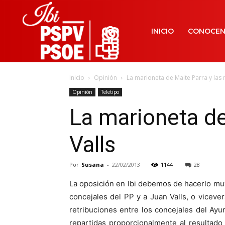
INICIO
CONOCE
Inicio
Opinión
La marioneta de Maite Parra y las 
Opinión
Teletipo
La marioneta de
Valls
Por
Susana
-
22/02/2013
1144
28
La oposición en Ibi debemos de hacerlo muy
concejales del PP y a Juan Valls, o vicev
retribuciones entre los concejales del Ay
repartidas proporcionalmente al resultado