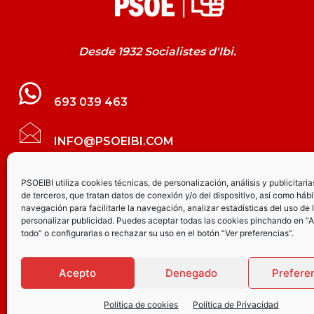
Desde 1932 Socialistes d'Ibi.
693 039 463
INFO@PSOEIBI.COM
GRUPO MUNICIPAL SOCIALISTA DE IBI C/
PSOEIBI utiliza cookies técnicas, de personalización, análisis y publicitaria
de terceros, que tratan datos de conexión y/o del dispositivo, así como hábi
LES ERES, 48 – 3º - DESPACHO PSOE
navegación para facilitarle la navegación, analizar estadísticas del uso de 
personalizar publicidad. Puedes aceptar todas las cookies pinchando en “
todo” o configurarlas o rechazar su uso en el botón “Ver preferencias”.
PARTIDO SOCIALISTA DE IBI AV.
JOAQUÍN VILANOVA, 8 - BAJO
Acepto
Denegado
Prefere
Política de cookies
Política de Privacidad