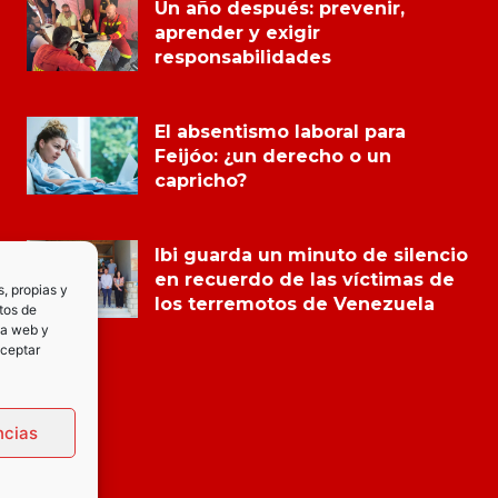
Un año después: prevenir,
aprender y exigir
responsabilidades
El absentismo laboral para
Feijóo: ¿un derecho o un
capricho?
Ibi guarda un minuto de silencio
en recuerdo de las víctimas de
s, propias y
los terremotos de Venezuela
tos de
la web y
Aceptar
ncias