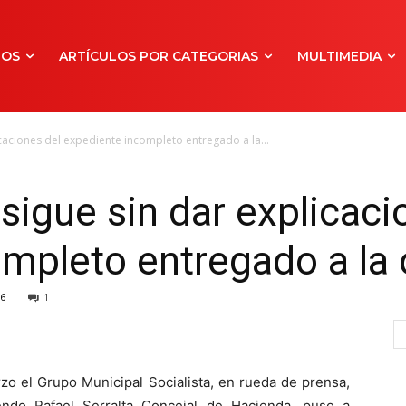
NOS
ARTÍCULOS POR CATEGORIAS
MULTIMEDIA
licaciones del expediente incompleto entregado a la...
 sigue sin dar explicaci
mpleto entregado a la 
6
1
o el Grupo Municipal Socialista, en rueda de prensa,
ndo Rafael Serralta Concejal de Hacienda, puso a