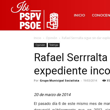
INICIO
CONOCE
Inicio
Opinión
Rafael Serrralta sigue sin dar exp
Opinión
Teletipo
Rafael Serrralta
expediente inco
Por
Grupo Municipal Socialista
-
19/03/2014
85
20 de marzo de 2014
El pasado día 6 de este mismo mes de marz
denunció públicamente que en 2012, sie