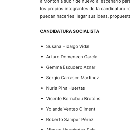
a Montón a subir de nuevo al escenario para
los propios integrantes de la candidatura r
puedan hacerles llegar sus ideas, propuesta
CANDIDATURA SOCIALISTA
Susana Hidalgo Vidal
Arturo Domenech García
Gemma Escudero Aznar
Sergio Carrasco Martínez
Nuria Pina Huertas
Vicente Bernabeu Brotóns
Yolanda Venteo Climent
Roberto Samper Pérez
Alberto Hernández Sola