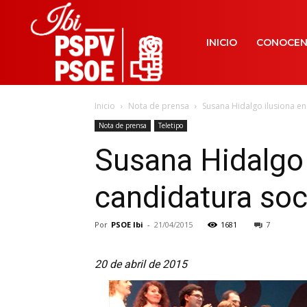
INICIO
CONOCE
Inicio
Nota de prensa
Susana Hidalgo ilusiona en 
Nota de prensa
Teletipo
Susana Hidalgo 
candidatura soc
Por
PSOE Ibi
-
21/04/2015
1681
7
20 de abril de 2015