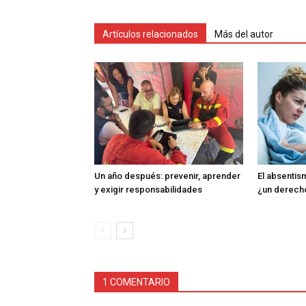
Artículos relacionados
Más del autor
Un año después: prevenir, aprender
El absentism
y exigir responsabilidades
¿un derech
1 COMENTARIO