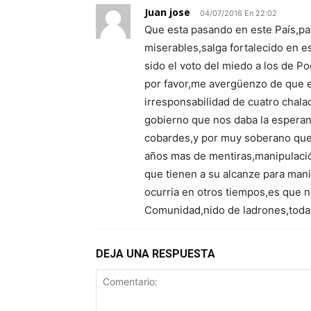
Juan jose
04/07/2016 En 22:02
Que esta pasando en este País,par
miserables,salga fortalecido en e
sido el voto del miedo a los de 
por favor,me avergüenzo de que e
irresponsabilidad de cuatro chal
gobierno que nos daba la esperanz
cobardes,y por muy soberano que 
años mas de mentiras,manipulación
que tienen a su alcanze para man
ocurria en otros tiempos,es que 
Comunidad,nido de ladrones,todav
DEJA UNA RESPUESTA