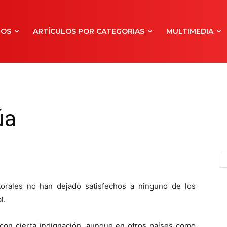
NOS
ARTÍCULOS POR CATEGORIAS
MULTIMEDIA
úa
orales no han dejado satisfechos a ninguno de los
l.
 con cierta indignación, aunque en otros países como