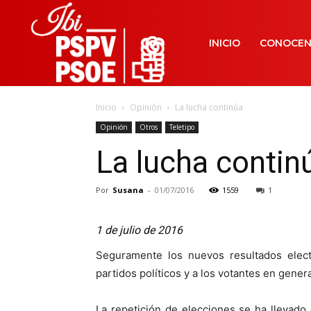
INICIO
CONOCE
Inicio
Opinión
La lucha continúa
Opinión
Otros
Teletipo
La lucha contin
Por
Susana
-
01/07/2016
1559
1
1 de julio de 2016
Seguramente los nuevos resultados elect
partidos políticos y a los votantes en genera
La repetición de elecciones se ha llevado