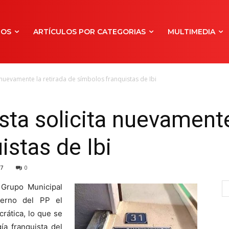
NOS
ARTÍCULOS POR CATEGORIAS
MULTIMEDIA
a nuevamente la retirada de símbolos franquistas de Ibi
sta solicita nuevamente
istas de Ibi
7
0
 Grupo Municipal
bierno del PP el
ática, lo que se
ía franquista del