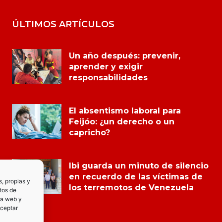
ÚLTIMOS ARTÍCULOS
Un año después: prevenir,
aprender y exigir
responsabilidades
El absentismo laboral para
Feijóo: ¿un derecho o un
capricho?
Ibi guarda un minuto de silencio
en recuerdo de las víctimas de
s, propias y
los terremotos de Venezuela
tos de
la web y
Aceptar