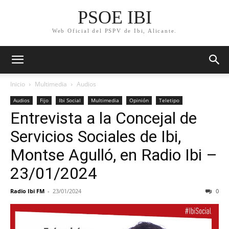
PSOE IBI
Web Oficial del PSPV de Ibi, Alicante.
Inicio
Multimedia
Audios
Audios
Fijo
Ibi Social
Multimedia
Opinión
Teletipo
Entrevista a la Concejal de
Servicios Sociales de Ibi,
Montse Agulló, en Radio Ibi –
23/01/2024
Radio Ibi FM
-
23/01/2024
0