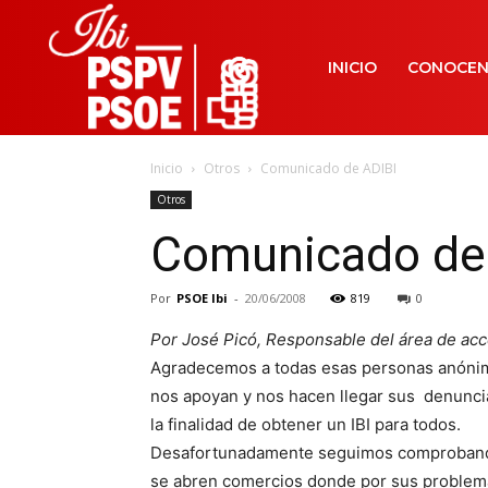
INICIO
CONOCE
Inicio
Otros
Comunicado de ADIBI
Otros
Comunicado de
Por
PSOE Ibi
-
20/06/2008
819
0
Por José Picó, Responsable del área de acc
Agradecemos a todas esas personas anóni
nos apoyan y nos hacen llegar sus denunci
la finalidad de obtener un IBI para todos.
Desafortunadamente seguimos comproban
se abren comercios donde por sus problem