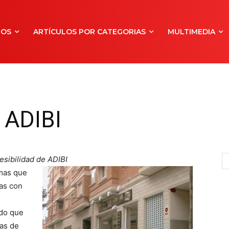
NOS
ARTÍCULOS POR CATEGORIAS
MULTIMEDIA
 ADIBI
esibilidad de ADIBI
mas que
as con
do que
as de