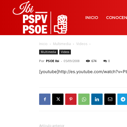
INICIO
CONOCE
Inicio
Multimedia
Videos
Multimedia
Videos
Por
PSOE Ibi
-
05/09/2008
674
0
[youtube]http://es.youtube.com/watch?v=P
Artículo anterior