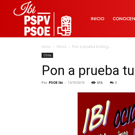
INICIO
CONOCE
Inicio
Otros
Pon a prueba tu blog…
Otros
Pon a prueba tu
Por
PSOE Ibi
-
15/10/2010
616
0