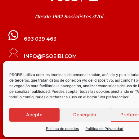
Desde 1932 Socialistes d'Ibi.
693 039 463
INFO@PSOEIBI.COM
GRUPO MUNICIPAL SOCIALISTA DE IBI C/
PSOEIBI utiliza cookies técnicas, de personalización, análisis y publicitaria
de terceros, que tratan datos de conexión y/o del dispositivo, así como hábi
LES ERES, 48 – 3º - DESPACHO PSOE
navegación para facilitarle la navegación, analizar estadísticas del uso de 
personalizar publicidad. Puedes aceptar todas las cookies pinchando en “
todo” o configurarlas o rechazar su uso en el botón “Ver preferencias”.
PARTIDO SOCIALISTA DE IBI AV.
JOAQUÍN VILANOVA, 8 - BAJO
Acepto
Denegado
Prefere
Política de cookies
Política de Privacidad