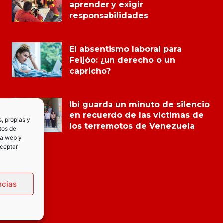
aprender y exigir
responsabilidades
El absentismo laboral para
Feijóo: ¿un derecho o un
capricho?
Ibi guarda un minuto de silencio
en recuerdo de las víctimas de
s, propias y
los terremotos de Venezuela
tos de
la web y
Aceptar
ncias