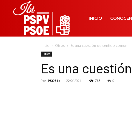
INICIO
CONOCE
Inicio
Otros
Es una cuestión de sentido común
Otros
Es una cuestió
Por
PSOE Ibi
-
22/01/2011
766
0