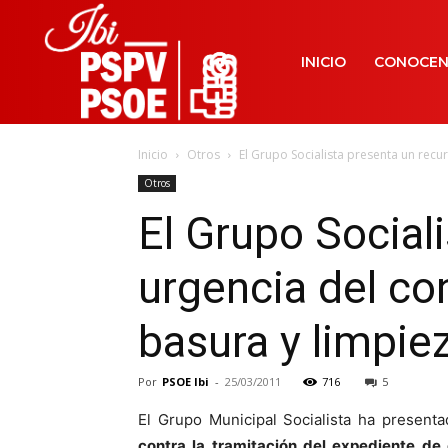
INICIO
CONOCE
Inicio
Otros
El Grupo Socialista presenta un recur
Otros
El Grupo Sociali
urgencia del co
basura y limpiez
Por
PSOE Ibi
-
25/03/2011
716
5
El Grupo Municipal Socialista ha present
contra la tramitación del expediente de