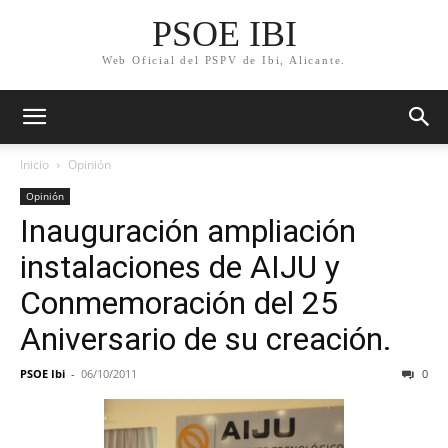
PSOE IBI
Web Oficial del PSPV de Ibi, Alicante.
Inicio
Opinión
Opinión
Inauguración ampliación
instalaciones de AIJU y
Conmemoración del 25
Aniversario de su creación.
PSOE Ibi
-
06/10/2011
0