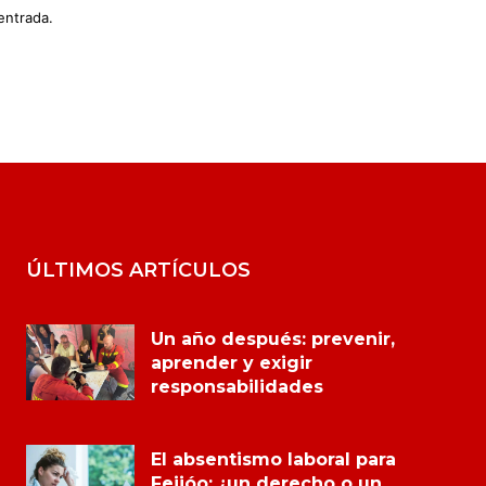
entrada.
ÚLTIMOS ARTÍCULOS
Un año después: prevenir,
aprender y exigir
responsabilidades
El absentismo laboral para
Feijóo: ¿un derecho o un