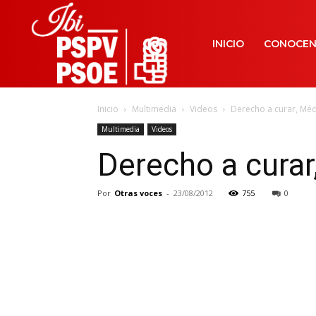
INICIO
CONOCE
Inicio
Multimedia
Videos
Derecho a curar, Mé
Multimedia
Videos
Derecho a cura
Por
Otras voces
-
23/08/2012
755
0