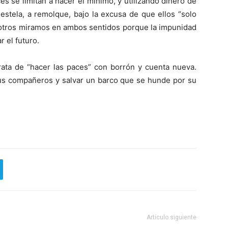
ces se limitan a hacer el mínimo, y utilizando dinero de
estela, a remolque, bajo la excusa de que ellos “solo
osotros miramos en ambos sentidos porque la impunidad
 el futuro.
trata de “hacer las paces” con borrón y cuenta nueva.
sus compañeros y salvar un barco que se hunde por su
Artículo siguiente