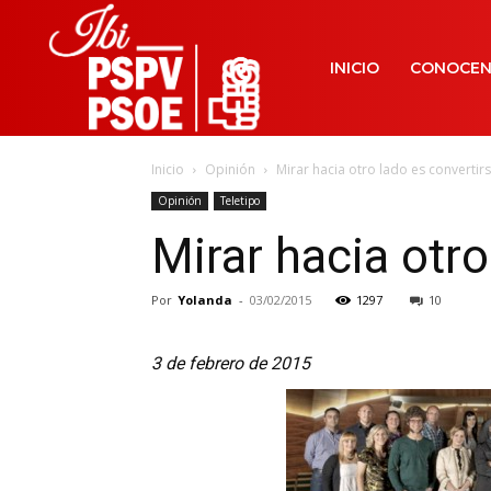
INICIO
CONOCE
Inicio
Opinión
Mirar hacia otro lado es convertir
Opinión
Teletipo
Mirar hacia otr
Por
Yolanda
-
03/02/2015
1297
10
3 de febrero de 2015