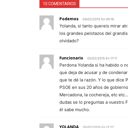
10 COMENTARIOS
Podemos
04/02/2015 En 09:16
Yolanda, si tanto quereis mirar a
los grandes pelotazos del grandi
olvidado?
Funcionario
05/02/2015 En 17:11
Perdona Yolanda si ha habido o no
que deja de acusar y de condenar 
que te dé la razón. Y lo que dice
PSOE en sus 20 años de gobierno. 
Mercadona, la cochereja, etc etc…
dudas se lo preguntas a vuestro F
él sabe mucho.
YOLANDA
05/02/2015 En 17:27