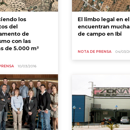
iendo los
El limbo legal en e
tos del
encuentran mucha
amento de
de campo en Ibi
smo con las
as de 5.000 m²
NOTA DE PRENSA
04/03/2
PRENSA
10/03/2016