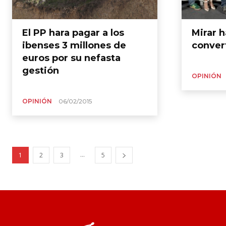
El PP hara pagar a los
Mirar h
ibenses 3 millones de
conver
euros por su nefasta
gestión
OPINIÓN
OPINIÓN
06/02/2015
...
1
2
3
5