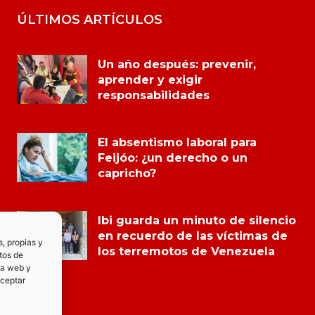
ÚLTIMOS ARTÍCULOS
Un año después: prevenir,
aprender y exigir
responsabilidades
El absentismo laboral para
Feijóo: ¿un derecho o un
capricho?
Ibi guarda un minuto de silencio
en recuerdo de las víctimas de
s, propias y
los terremotos de Venezuela
tos de
la web y
Aceptar