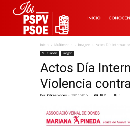
INICIO
CONOCE
Inicio
Multimedia
Imagen
Actos Día Internacion
Multimedia
Imagen
Actos Día Intern
Violencia contr
Por
Otras voces
-
20/11/2015
1031
0