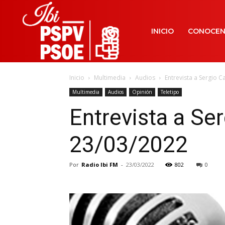
INICIO
CONOCE
Inicio
Multimedia
Audios
Entrevista a Sergio C
Multimedia
Audios
Opinión
Teletipo
Entrevista a Ser
23/03/2022
Por
Radio Ibi FM
-
23/03/2022
802
0