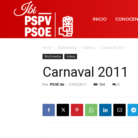
INICIO
CONOCE
Inicio
Multimedia
Videos
Carnaval 2011
Multimedia
Videos
Carnaval 2011
Por
PSOE Ibi
-
07/03/2011
534
0