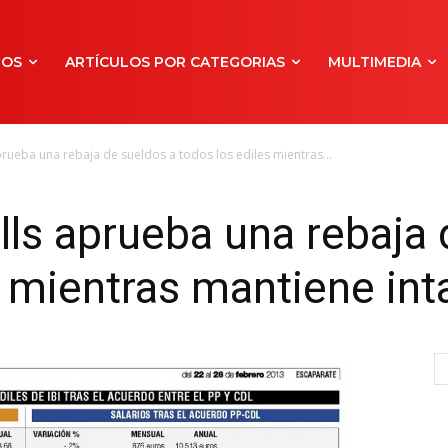
NOS
ARTÍCULOS POR CATEGORIAS
MULTIMEDIA
prueba una rebaja de sueldos a todos los ediles mientras...
lls aprueba una rebaja 
s mientras mantiene int