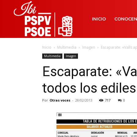
INICIO
CONOCE
Inicio
Multimedia
Imagen
Escaparate: «Valls a
Multimedia
Imagen
Escaparate: «Va
todos los edile
Por
Otras voces
-
28/02/2013
717
0