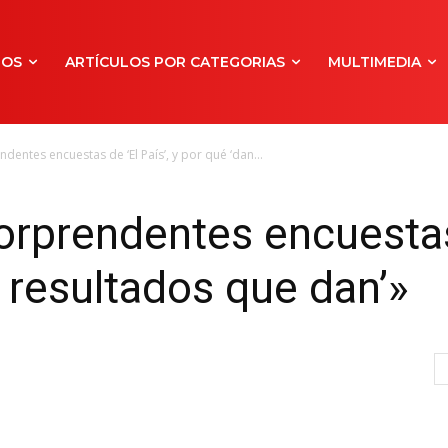
NOS
ARTÍCULOS POR CATEGORIAS
MULTIMEDIA
endentes encuestas de ‘El País’, y por qué ‘dan...
sorprendentes encuestas 
s resultados que dan’»