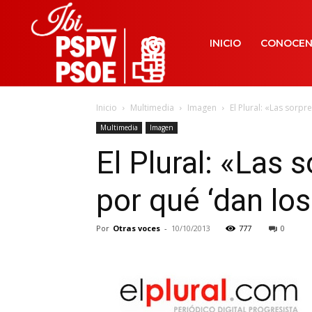
INICIO
CONOCE
Inicio
Multimedia
Imagen
El Plural: «Las sorpr
Multimedia
Imagen
El Plural: «Las 
por qué ‘dan lo
Por
Otras voces
-
10/10/2013
777
0