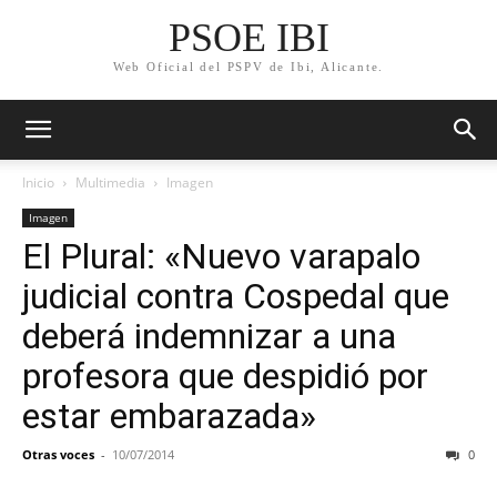
PSOE IBI
Web Oficial del PSPV de Ibi, Alicante.
Inicio
Multimedia
Imagen
Imagen
El Plural: «Nuevo varapalo
judicial contra Cospedal que
deberá indemnizar a una
profesora que despidió por
estar embarazada»
Otras voces
-
10/07/2014
0