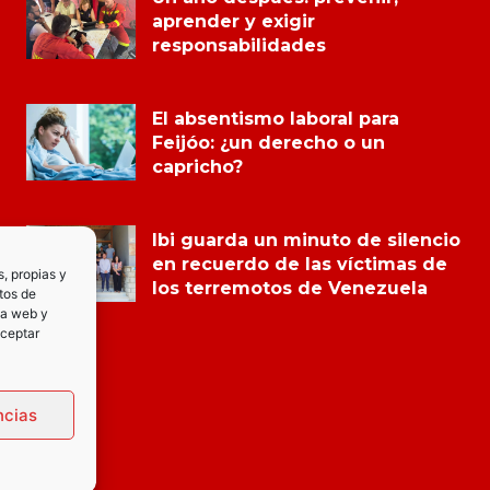
aprender y exigir
responsabilidades
El absentismo laboral para
Feijóo: ¿un derecho o un
capricho?
Ibi guarda un minuto de silencio
en recuerdo de las víctimas de
s, propias y
los terremotos de Venezuela
tos de
la web y
Aceptar
ncias