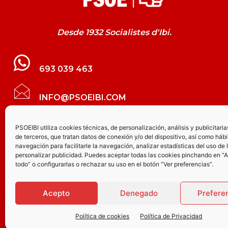
Desde 1932 Socialistes d'Ibi.
693 039 463
INFO@PSOEIBI.COM
GRUPO MUNICIPAL SOCIALISTA DE IBI C/
PSOEIBI utiliza cookies técnicas, de personalización, análisis y publicitaria
de terceros, que tratan datos de conexión y/o del dispositivo, así como hábi
LES ERES, 48 – 3º - DESPACHO PSOE
navegación para facilitarle la navegación, analizar estadísticas del uso de 
personalizar publicidad. Puedes aceptar todas las cookies pinchando en “
todo” o configurarlas o rechazar su uso en el botón “Ver preferencias”.
PARTIDO SOCIALISTA DE IBI AV.
JOAQUÍN VILANOVA, 8 - BAJO
Acepto
Denegado
Prefere
Política de cookies
Política de Privacidad