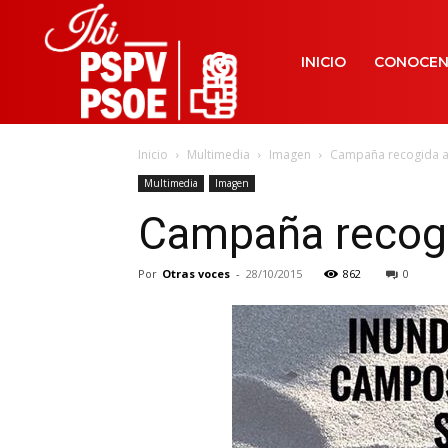
INICIO
CONOCE
Inicio
Multimedia
Imagen
Campaña recogida a
Multimedia
Imagen
Campaña recogi
Por
Otras voces
-
28/10/2015
862
0