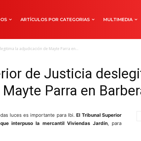
NOS
ARTÍCULOS POR CATEGORIAS
MULTIMEDIA
slegitima la adjudicación de Mayte Parra en...
rior de Justicia deslegi
 Mayte Parra en Barber
odas luces es importante para Ibi.
El Tribunal Superior
que interpuso la mercantil Viviendas Jardín
, para