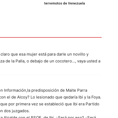
terremotos de Venezuela
claro que esa mujer está para darle un novillo y
za de la Palla, o debajo de un cocotero…, vaya usted a
n Información,la predisposición de Maite Parra
 con el de Alcoy? Lo lesionado que qedaría Ibi y la Foya.
que por primera vez se estableció que Ibi era Partido
con dos juzgados.
a Alcalde con el PSOE, de Ibi. ¿Será por eso? ¿Será