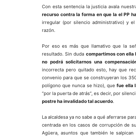
Con esta sentencia la justicia avala nuest
recurso contra la forma en que la el PP h
irregular (por silencio administrativo) y 
razón.
Por eso es más que llamativo que la seño
resultado. Sin duda
compartimos con ella l
no podrá solicitarnos una compensación
incorrecta pero quitado esto, hay que re
convenio para que se construyeran los 350
polígono que nunca se hizo), que
fue ella
“por la puerta de atrás”, es decir, por silenc
postre ha invalidado tal acuerdo
.
La alcaldesa ya no sabe a qué aferrarse para
centrada en los casos de corrupción de s
Agüera, asuntos que también le salpican 