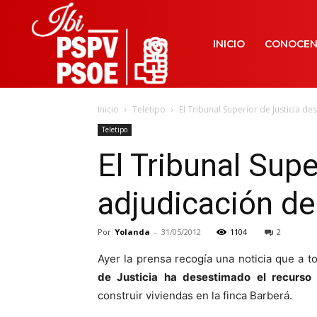
INICIO
CONOCE
Inicio
Teletipo
El Tribunal Superior de Justicia de
Teletipo
El Tribunal Supe
adjudicación de
Por
Yolanda
-
31/05/2012
1104
2
Ayer la prensa recogía una noticia que a t
de Justicia ha desestimado el recurso 
construir viviendas en la finca Barberá.